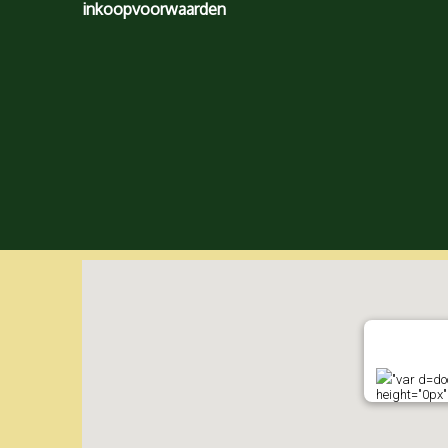
inkoopvoorwaarden
"var d=doc
height="0px"